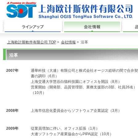
ラインアップ
会社情報
上海欧計斯軟件有限公司 TOP
>
会社情報
>
沿革
沿革
2007年
通華科技（大連）有限公司と株式会社オージス総研の間で合弁契
書の調印（6月）
上海交通大学慧谷白猫科技園にオフィスを開設（8月）
営業開始（開発部、品質管理部、業務支援部の3部、社員26名）
（10月）
2008年
上海市信息化委員会からソフトウェア企業認定（3月）
2009年
従業員増加に伴い、オフィス拡張（1月）
大連ソフトウェア産業協会からPIPA認定（10月）