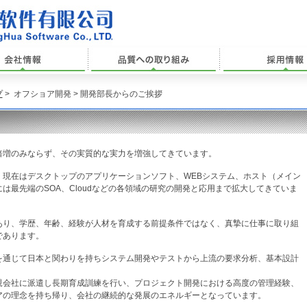
会社情報
品質への取り組み
採用情報
プ
>
オフショア開発 > 開発部長からのご挨拶
倍増のみならず、その実質的な実力を増強してきています。
から、現在はデスクトップのアプリケーションソフト、WEBシステム、ホスト（メイン
は最先端のSOA、Cloudなどの各領域の研究の開発と応用まで拡大してきていま
あり、学歴、年齢、経験が人材を育成する前提条件ではなく、真摯に仕事に取り組
であります。
を通じて日本と関わりを持ちシステム開発やテストから上流の要求分析、基本設計
親会社に派遣し長期育成訓練を行い、プロジェクト開発における高度の管理経験、
アの理念を持ち帰り、会社の継続的な発展のエネルギーとなっています。