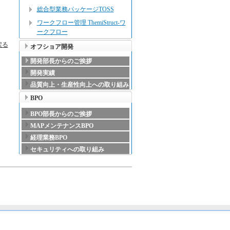
総合型業務パッケージTOSS
ワークフロー管理 ThemiStruct-ワ
ークフロー
戻る
オフショア開発
開発部長からのご挨拶
開発実績
品質向上・生産性向上への取り組み
BPO
BPO部長からのご挨拶
MAPメンテナンスBPO
経理業務BPO
セキュリティへの取り組み