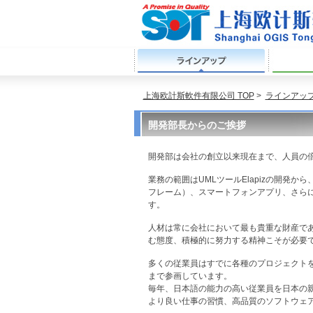
ラインアップ
上海欧計斯軟件有限公司 TOP
>
ラインアッ
開発部長からのご挨拶
開発部は会社の創立以来現在まで、人員の
業務の範囲はUMLツールElapizの開発
フレーム）、スマートフォンアプリ、さらに
す。
人材は常に会社において最も貴重な財産で
む態度、積極的に努力する精神こそが必要
多くの従業員はすでに各種のプロジェクト
まで参画しています。
毎年、日本語の能力の高い従業員を日本の
より良い仕事の習慣、高品質のソフトウェ